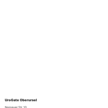
UroGate Oberursel
Nassauer Str. 10