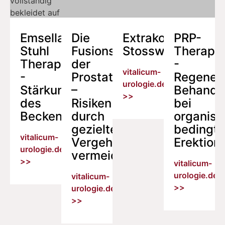
Emsella
Die
Extrakorporale
PRP-
Stuhl
Fusionsbiopsie
Stosswellenthera
Therapie
Therapie
der
-
vitalicum-
-
Prostata
Regenera
urologie.de
Stärkung
–
Behandl
>>
des
Risiken
bei
Beckenbodens
durch
organisc
gezieltes
bedingt
vitalicum-
Vergehen
Erektion
urologie.de
vermeiden
>>
vitalicum-
urologie.de
vitalicum-
>>
urologie.de
>>